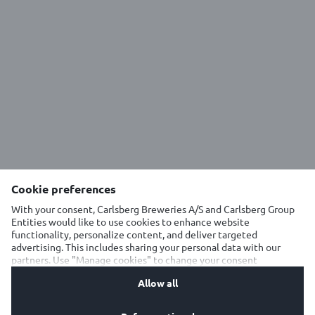
Ελαιών 59, Νέα Κηφισιά Αττικής, Τ.Κ. 14564
Τηλέφωνο Επικοινωνίας: 210 6675200
Τμήμα Εξυπηρέτησης Πελατών: 216 5000001
Γραμμή Καταναλωτών: 801 11 69846
ΓΕΜΗ: 46596022000
info@olympicbrewery.gr
© 2025 OLYMPIC BREWERY | ALL RIGHTS RESERVED
Cookie preferences
Μέλος της
With your consent, Carlsberg Breweries A/S and Carlsberg Group
Entities would like to use cookies to enhance website
functionality, personalize content, and deliver targeted
advertising. This includes sharing your personal data with our
partners. Use "Manage cookies" to change your consent
preferences anytime. See our
Cookie Notification
&
Privacy
Allow all
Notification
for details.
Πολιτική cookies
Πολιτική Απορρήτου
Αποδεκτής Χρήσης
Όροι Χρήσης